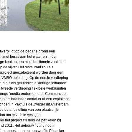
ntwerp ligt op de begane grond een
nt met terras aan het water en in de
ge keuken een multifunctionele zaal met
op de vijver. Het restaurant zou als
sproject geëxploiteerd worden door een
 VMBO opleiding. Op de eerste verdieping
tudio’s als geluiddichte kleurige ‘eilanden’
 tweede verdieping flexibele werkruimten
jonge ‘media ondernemers’. Commercieel
project haalbaar, omdat er al een exploitant
nden in Pakhuis de Zwijger uit Amsterdam
de belangstelling van een plaatselijk
ion om er zich te vestigen.
el het project stil door de perikelen bij
ind 2011. Het gebouw ligt nu nog in
en opgeslagen op een werf in Pijnacker