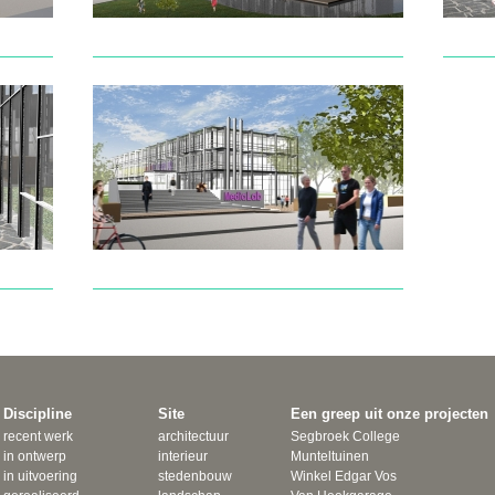
Discipline
Site
Een greep uit onze projecten
recent werk
architectuur
Segbroek College
in ontwerp
interieur
Munteltuinen
in uitvoering
stedenbouw
Winkel Edgar Vos