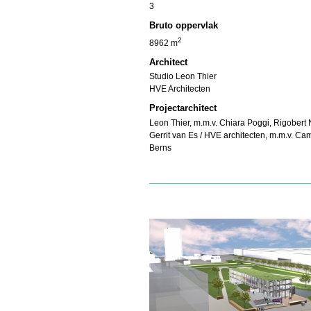
3
Bruto oppervlak
2
8962 m
Architect
Studio Leon Thier
HVE Architecten
Projectarchitect
Leon Thier,
m.m.v. Chiara Poggi, Rigobert N
Gerrit van Es / HVE architecten,
m.m.v. Cam
Berns