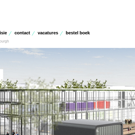
isie
contact
vacatures
bestel boek
burgh