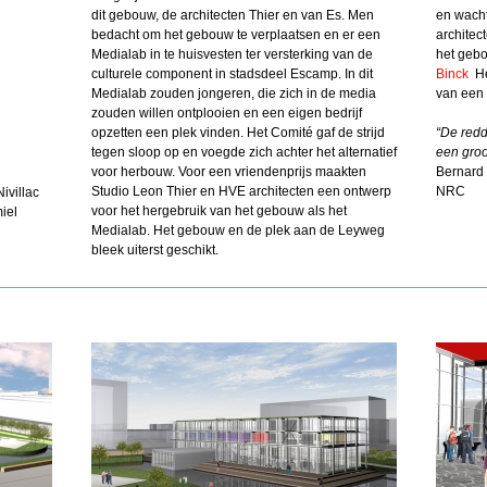
dit gebouw, de architecten Thier en van Es. Men
en wacht
bedacht om het gebouw te verplaatsen en er een
architec
Medialab in te huisvesten ter versterking van de
het gebo
culturele component in stadsdeel Escamp. In dit
Binck
He
Medialab zouden jongeren, die zich in de media
van een
zouden willen ontplooien en een eigen bedrijf
opzetten een plek vinden. Het Comité gaf de strijd
“De redd
tegen sloop op en voegde zich achter het alternatief
een groot
voor herbouw. Voor een vriendenprijs maakten
Bernard 
Studio Leon Thier en HVE architecten een ontwerp
NRC
ivillac
voor het hergebruik van het gebouw als het
iel
Medialab. Het gebouw en de plek aan de Leyweg
bleek uiterst geschikt.