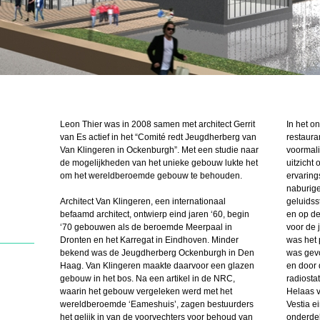
Leon Thier was in 2008 samen met architect Gerrit
In het o
van Es actief in het “Comité redt Jeugdherberg van
restaura
Van Klingeren in Ockenburgh”. Met een studie naar
voormali
de mogelijkheden van het unieke gebouw lukte het
uitzicht 
om het wereldberoemde gebouw te behouden.
ervaring
naburige
Architect Van Klingeren, een internationaal
geluidss
befaamd architect, ontwierp eind jaren ‘60, begin
en op de
‘70 gebouwen als de beroemde Meerpaal in
voor de 
Dronten en het Karregat in Eindhoven. Minder
was het 
bekend was de Jeugdherberg Ockenburgh in Den
was gevo
Haag. Van Klingeren maakte daarvoor een glazen
en door 
gebouw in het bos. Na een artikel in de NRC,
radiostat
waarin het gebouw vergeleken werd met het
Helaas vi
wereldberoemde ‘Eameshuis’, zagen bestuurders
Vestia e
het gelijk in van de voorvechters voor behoud van
onderdel