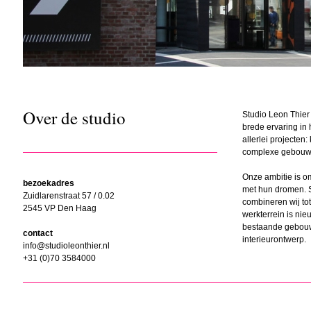
Over de studio
Studio Leon Thier /
brede ervaring in 
allerlei projecten: 
complexe gebouwe
Onze ambitie is o
bezoekadres
met hun dromen. 
Zuidlarenstraat 57 / 0.02
combineren wij to
2545 VP Den Haag
werkterrein is ni
bestaande gebou
contact
interieurontwerp.
info@studioleonthier.nl
+31 (0)70 3584000