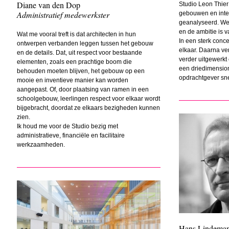
Diane van den Dop
Studio Leon Thier 
Administratief medewerkster
gebouwen en inter
geanalyseerd. We
en de ambitie is 
Wat me vooral treft is dat architecten in hun
In een sterk conc
ontwerpen verbanden leggen tussen het gebouw
elkaar. Daarna ve
en de details. Dat, uit respect voor bestaande
verder uitgewerkt
elementen, zoals een prachtige boom die
een driedimensio
behouden moeten blijven, het gebouw op een
opdrachtgever snel
mooie en inventieve manier kan worden
aangepast. Of, door plaatsing van ramen in een
schoolgebouw, leerlingen respect voor elkaar wordt
bijgebracht, doordat ze elkaars bezigheden kunnen
zien.
Ik houd me voor de Studio bezig met
administratieve, financiële en facilitaire
werkzaamheden.
Hans Lindema