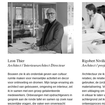
Leon Thier
Rigobert Nivill
Architect / Interieurarchitect Directeur
Architect / proj
Bouwen zie ik als onderdak geven aan cultuur:
Architectuur zie i
ruimte maken voor menselijke activiteit en decor
relaties; de relat
voor ontmoeting en dromen. Mijn lange ervaring als
gebruiker, de (o
architect van gebouwen, omgeving en interieur, zet
materialisering. V
ik in samen met een groep getalenteerde
een uitdaging om 
medewerkers. Onbevangen met opdrachtgevers in
in elkaar te laten
gesprek aan de ronde tafel en samen op zoek naar
achtergrond zet ik
wezenlijke vragen, die vaker een onverwacht
ontwerpproces mi