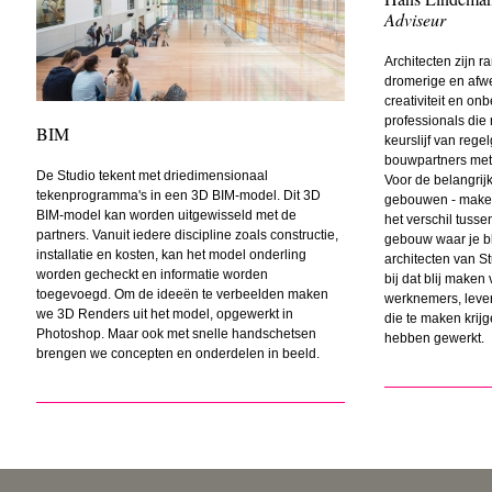
Adviseur
Architecten zijn 
dromerige en afwe
creativiteit en o
professionals die
BIM
keurslijf van rege
bouwpartners met
De Studio tekent met driedimensionaal
Voor de belangrij
tekenprogramma's in een 3D BIM-model. Dit 3D
gebouwen - maken
BIM-model kan worden uitgewisseld met de
het verschil tus
partners. Vanuit iedere discipline zoals constructie,
gebouw waar je bli
installatie en kosten, kan het model onderling
architecten van S
worden gecheckt en informatie worden
bij dat blij maken
toegevoegd. Om de ideeën te verbeelden maken
werknemers, leve
we 3D Renders uit het model, opgewerkt in
die te maken kri
Photoshop. Maar ook met snelle handschetsen
hebben gewerkt.
brengen we concepten en onderdelen in beeld.