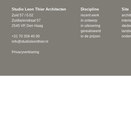
Studio Leon Thier Architecten
Discipline
Site
Zuid 57 / 0.02
recent werk
archit
Zuidlarenstraat 57
in ontwerp
interi
2545 VP, Den Haag
in uitvoering
sted
gerealiseerd
lands
+31 70 358 40 00
in de prijzen
onde
info@studioleonthier.nl
Privacyverklaring