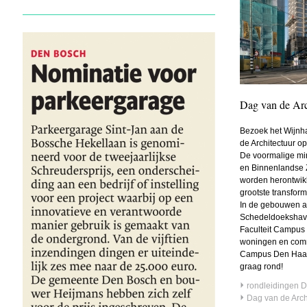
Dag van de Arc
Bezoek het Wijnha
de Architectuur op
De voormalige mini
en Binnenlandse 
worden herontwikk
grootste transfor
In de gebouwen a
Schedeldoekshave
Faculteit Campus 
woningen en comm
Campus Den Haag e
graag rond!
rondleidingen D
Dag van de Arc