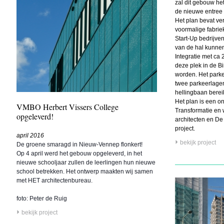
zal dit gebouw h
de nieuwe entree 
Het plan bevat ve
voormalige fabriek
Start-Up bedrijven
van de hal kunnen
Integratie met ca 
deze plek in de B
worden. Het parke
twee parkeerlagen
hellingbaan berei
Het plan is een 
VMBO Herbert Vissers College
Transformatie en
opgeleverd!
architecten en D
project.
april 2016
bekijk project
De groene smaragd in Nieuw-Vennep flonkert!
Op 4 april werd het gebouw opgeleverd, in het
nieuwe schooljaar zullen de leerlingen hun nieuwe
school betrekken. Het ontwerp maakten wij samen
met
HET architectenbureau
.
foto: Peter de Ruig
bekijk project