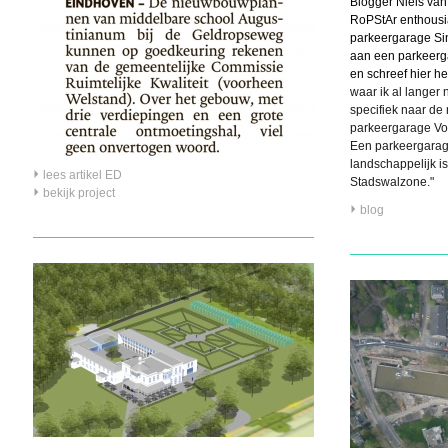
Blogger Niels van 
RoPStAr enthousia
parkeergarage Si
aan een parkeerga
en schreef hier he
waar ik al langer
specifiek naar d
parkeergarage Vo
Een parkeergarage
landschappelijk i
lees artikel ED
Stadswalzone."
bekijk project
blog