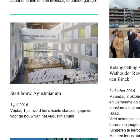
appartementen en een tweelaagse parkeergarage.
Belangstelling 
Wethouder Revis
een Binck'
3 oktober 2016
Start bouw Agustinianum
Maandag 3 oktobe
en Gemeente op b
1 juli 2016
transformatieplan
Vrijdag 1 juli werd het officiële startsein gegeven
Haag.
voor de bouw van het Augustinianum!
Veel belangstelli
beroemde jeugdhe
Klingeren te her
Met een terras aan