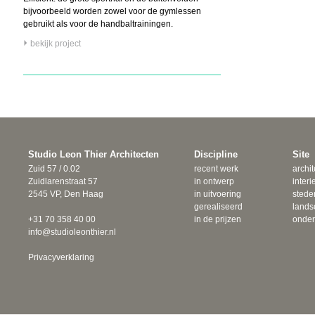
bijvoorbeeld worden zowel voor de gymlessen
gebruikt als voor de handbaltrainingen.
bekijk project
Studio Leon Thier Architecten
Discipline
Site
Zuid 57 / 0.02
recent werk
archit
Zuidlarenstraat 57
in ontwerp
interi
2545 VP, Den Haag
in uitvoering
sted
gerealiseerd
lands
+31 70 358 40 00
in de prijzen
onde
info@studioleonthier.nl
Privacyverklaring