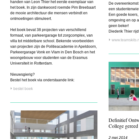
handen van Leon Thier het eerste exemplaar van
De overeenkomst 
het boek. In zijn dankwoord roemde Pim Breebaart
een studentenwie
de mooie architectuur die mensen verbindt en
Een goede koers, 
ontmoetingen stimuleert.
omgeving en op an
geen beker!
Het boek bevat 38 projecten van verschillend
Diederik Thier rij
formaat, van parkeergarage tot zorgcomplex, van
www.teamskits.n
villa tot middelbare school. Bekende voorbeelden
van projecten zijn de Politieacademie in Apeldoorn,
Parkeergarage Vonk en Vlam in Den Bosch en het
woongebouw voor studenten van de Erasmus
Universiteit in Rotterdam.
Nieuwsgierig?
Bestel het boek via onderstaande link:
bestel boek
Definitief On
College gereed
2 mei 2014