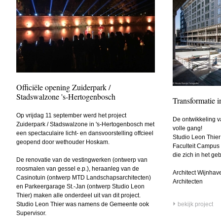
Officiële opening Zuiderpark /
Stadswalzone 's-Hertogenbosch
Transformatie i
Op vrijdag 11 september werd het project
De ontwikkeling v
Zuiderpark / Stadswalzone in 's-Hertogenbosch met
volle gang!
een spectaculaire licht- en dansvoorstelling offcieel
Studio Leon Thier
geopend door wethouder Hoskam.
Faculteit Campus 
die zich in het ge
De renovatie van de vestingwerken (ontwerp van
roosmalen van gessel e.p.), heraanleg van de
Architect Wijnhav
Casinotuin (ontwerp MTD Landschapsarchitecten)
Architecten
en Parkeergarage St.-Jan (ontwerp Studio Leon
Thier) maken alle onderdeel uit van dit project.
Studio Leon Thier was namens de Gemeente ook
bekijk project
Supervisor.