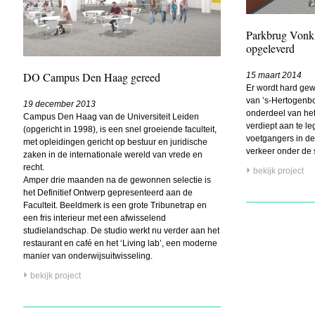
Parkbrug Vonk
opgeleverd
DO Campus Den Haag gereed
15 maart 2014
Er wordt hard gew
van ’s-Hertogenbo
19 december 2013
onderdeel van het
Campus Den Haag van de Universiteit Leiden
verdiept aan te l
(opgericht in 1998), is een snel groeiende faculteit,
voetgangers in d
met opleidingen gericht op bestuur en juridische
verkeer onder de 
zaken in de internationale wereld van vrede en
recht.
bekijk project
Amper drie maanden na de gewonnen selectie is
het Definitief Ontwerp gepresenteerd aan de
Faculteit. Beeldmerk is een grote Tribunetrap en
een fris interieur met een afwisselend
studielandschap. De studio werkt nu verder aan het
restaurant en café en het ‘Living lab’, een moderne
manier van onderwijsuitwisseling.
bekijk project