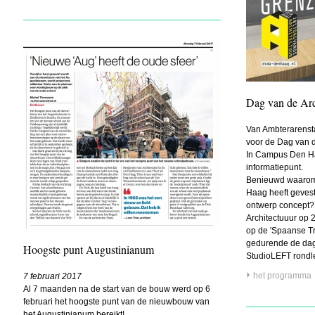
Dag van de Arc
Van Ambterarensta
voor de Dag van d
In Campus Den Haa
informatiepunt.
Benieuwd waarom U
Haag heeft gevest
ontwerp concept?
Architectuuur op 
op de 'Spaanse T
gedurende de dag
Hoogste punt Augustinianum
StudioLEFT rondl
het programma
7 februari 2017
Al 7 maanden na de start van de bouw werd op 6
februari het hoogste punt van de nieuwbouw van
het Augustinianum bereikt!