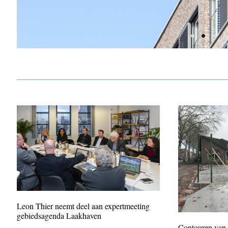
1
2
3
4
Leon Thier neemt deel aan expertmeeting
gebiedsagenda Laakhaven
Contouren van d