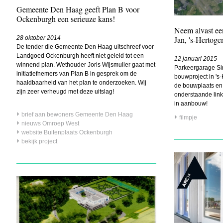
Gemeente Den Haag geeft Plan B voor
Ockenburgh een serieuze kans!
Neem alvast een
28 oktober 2014
Jan, 's-Hertog
De tender die Gemeente Den Haag uitschreef voor
Landgoed Ockenburgh heeft niet geleid tot een
12 januari 2015
winnend plan. Wethouder Joris Wijsmuller gaat met
Parkeergarage Sin
initiatiefnemers van Plan B in gesprek om de
bouwproject in '
haaldbaarheid van het plan te onderzoeken. Wij
de bouwplaats en 
zijn zeer verheugd met deze uitslag!
onderstaande link
in aanbouw!
brief aan bewoners Gemeente Den Haag
filmpje
nieuws Omroep West
website Buitenplaats Ockenburgh
bekijk project