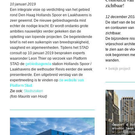
10 januari 2019
zichtbaar!
Een integrale visie op verdichting van het gebied
rond Den Haag Hollands Spoor en Laakhavens is
12 december 201
zeer gewenst. De nieuwe gebiedsagenda mist
De start van de bo
echter de nodige kracht. Er wordt ondanks grote
en contouren van d
ambities nauwelijks verder gekeken dan de
zichtbaar.
optelling van lopende projecten. De begeleidende
De bijzondere nis
brief is net een suikerspin van breedsprakigheid,
vrijeschool archi
vaagheid en algemeenheden. Tijdens het STAD
te zien aan de vlo
consult op 10 januari 2019 bespraken experts
ook begonnen met 
waaronder Leon Thier op verzoek van Platform
wanden.
STAD de
gebiedsagenda
station Hollands Spoor /
bekijk project
Laakhavens die wethouder Revis eerder die week
presenteerde. Een uitgebreid verslag van de
expertmeeting is te vinden op
de website van
Platform Stad
.
Zie ook:
Stadszaken
(foto Maurits van Hout)