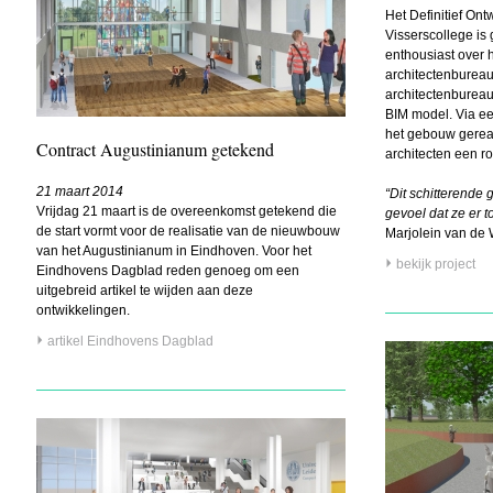
Het Definitief On
Visserscollege is
enthousiast over 
architectenbureau
architectenburea
BIM model. Via ee
het gebouw gerea
Contract Augustinianum getekend
architecten een rol
21 maart 2014
“Dit schitterende 
Vrijdag 21 maart is de overeenkomst getekend die
gevoel dat ze er t
de start vormt voor de realisatie van de nieuwbouw
Marjolein van de
van het Augustinianum in Eindhoven. Voor het
bekijk project
Eindhovens Dagblad reden genoeg om een
uitgebreid artikel te wijden aan deze
ontwikkelingen.
artikel Eindhovens Dagblad