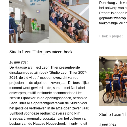
Den Haag zich ves
het ontwerp van h
Recent is er een
geplaatst waarop a
toekomstige Wijnh
bekijk project
Studio Leon Thier presenteert boek
18 juni 2014
De Haagse architect Leon Thier presenteerde
dinsdagmiddag zijn boek ‘Studio Leon Thier 2007-
2014, de tijd vliegt,’ met een overzicht van de
projecten uit de afgelopen zeven jaar. Dit feestelijke
moment werd gevierd in de, samen met No Label
ontworpen, multifunctionele accommodatie Het
Nest in Pijnacker. In de openingsspeech, bedankte
Leon Thier alle opdrachtgevers van de Studio voor
het gestelde vertrouwen in de afgelopen zeven jaar.
Studio Leon Th
Symbool voor deze opdrachtgevers stond Pim
Breebaart, voormalig voorzitter van het college van
bestuur van de Haagse Hogeschool, hij ontving uit
3 juni 2014