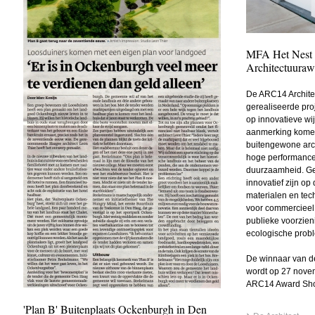
MFA Het Nest o
Architectuuraw
De ARC14 Architec
gerealiseerde pro
op innovatieve wij
aanmerking komen
buitengewone arc
hoge performance
duurzaamheid. Gez
innovatief zijn op
materialen en tec
voor commercieel
publieke voorzieni
ecologische prob
De winnaar van d
wordt op 27 nove
ARC14 Award Sho
'Plan B' Buitenplaats Ockenburgh in Den