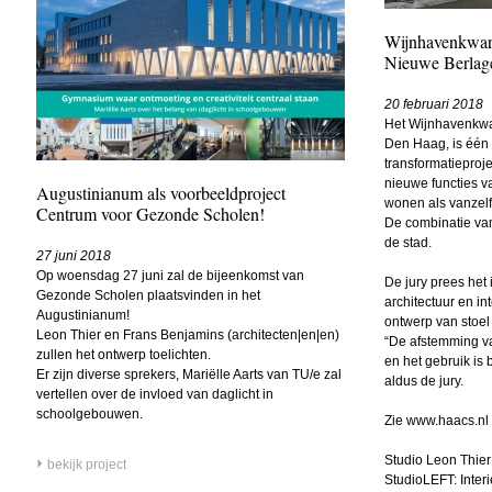
Wijnhavenkwarti
Nieuwe Berlag
20 februari 2018
Het Wijnhavenkwar
Den Haag, is één 
transformatieproj
nieuwe functies va
Augustinianum als voorbeeldproject
wonen als vanzelf
Centrum voor Gezonde Scholen!
De combinatie van
de stad.
27 juni 2018
Op woensdag 27 juni zal de bijeenkomst van
De jury prees het
Gezonde Scholen plaatsvinden in het
architectuur en i
Augustinianum!
ontwerp van stoel 
Leon Thier en Frans Benjamins (architecten|en|en)
“De afstemming van
zullen het ontwerp toelichten.
en het gebruik is
Er zijn diverse sprekers, Mariëlle Aarts van TU/e zal
aldus de jury.
vertellen over de invloed van daglicht in
schoolgebouwen.
Zie
www.haacs.nl
Studio Leon Thier 
bekijk project
StudioLEFT: Inte